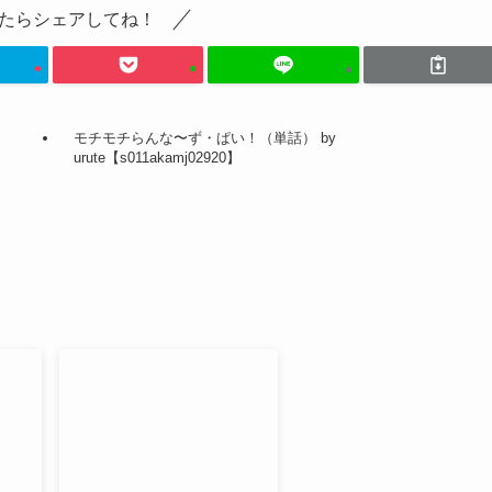
たらシェアしてね！
モチモチらんな〜ず・ぱい！（単話） by
urute【s011akamj02920】