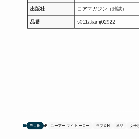
出版社
コアマガジン（雑誌）
品番
s011akamj02922
モコ田
ユーアー マイ ヒーロー
ラブ＆H
単話
女子