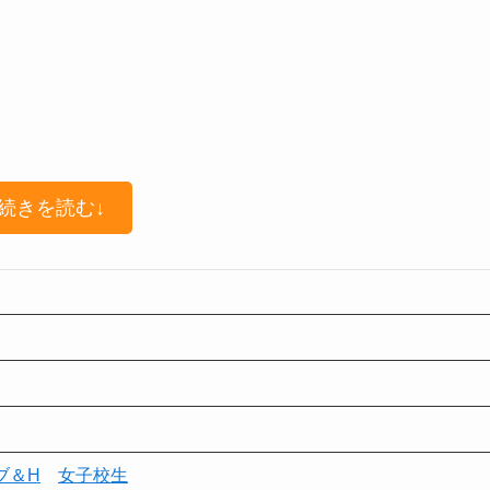
続きを読む↓
ブ＆H
女子校生