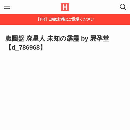
【PR】18歳未満はご退場ください
腹圓盤 廃星人 未知の霹靂 by 屍孕堂
【d_786968】