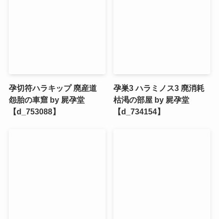
孕切符ハラキップ 廃産道
孕巣3 ハラミノス3 廃消耗
怨胎の車窟 by 屍孕堂
枯渇の部屋 by 屍孕堂
【d_753088】
【d_734154】