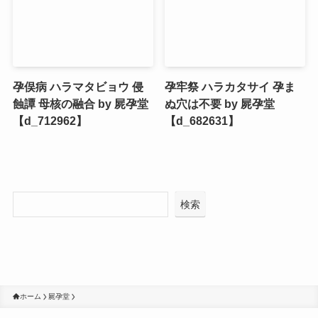
孕俣病 ハラマタビョウ 侵
孕牢祭 ハラカタサイ 孕ま
蝕譚 母核の融合 by 屍孕堂
ぬ穴は不要 by 屍孕堂
【d_712962】
【d_682631】
検索
ホーム
屍孕堂