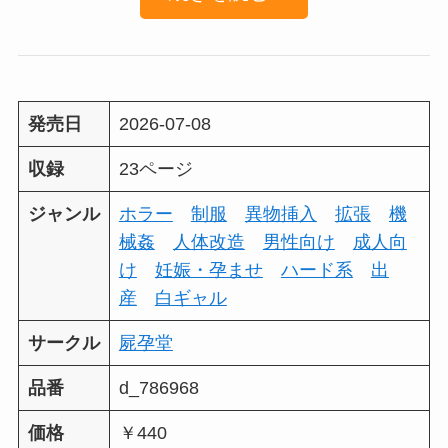
発売日
2026-07-08
収録
23ページ
ジャンル
ホラー
制服
異物挿入
拡張
機
械姦
人体改造
男性向け
成人向
け
妊娠・孕ませ
ハード系
出
産
白ギャル
サークル
屍孕堂
品番
d_786968
価格
￥440