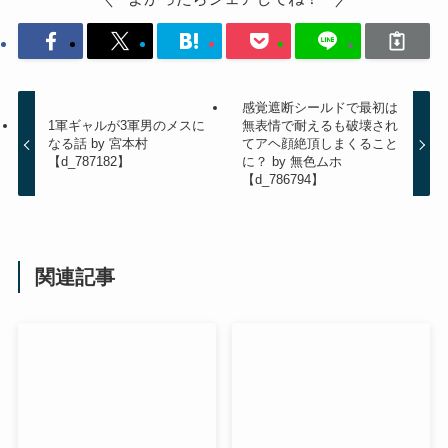
感覚遮断シールドで最初は
1軍ギャルが3軍男のメスに
無表情で耐えるも破壊され
なる話 by 宮本村
てアヘ顔絶頂しまくること
【d_787182】
に？ by 無色ムホ
【d_786794】
関連記事