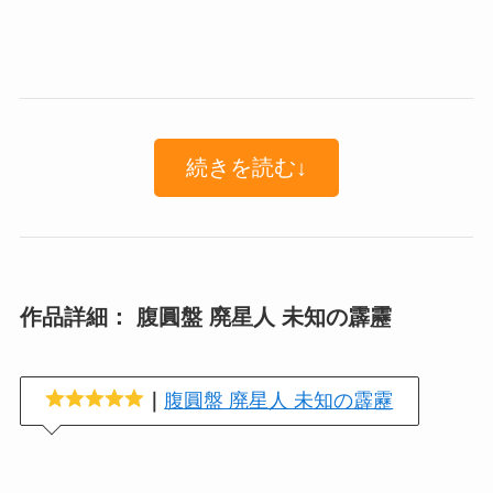
続きを読む↓
作品詳細： 腹圓盤 廃星人 未知の霹靂
｜
腹圓盤 廃星人 未知の霹靂