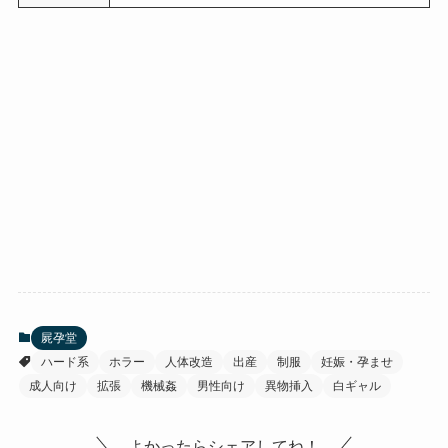
屍孕堂
ハード系
ホラー
人体改造
出産
制服
妊娠・孕ませ
成人向け
拡張
機械姦
男性向け
異物挿入
白ギャル
よかったらシェアしてね！