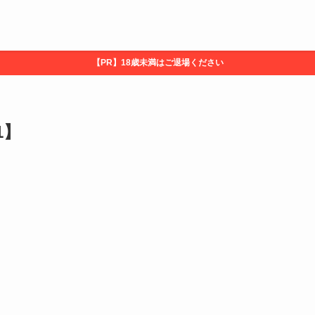
【PR】18歳未満はご退場ください
1】