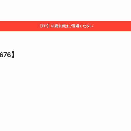
【PR】18歳未満はご退場ください
676】