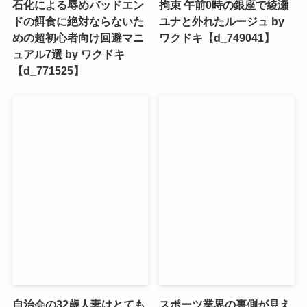
石化による辱めバッドエン
拘束 午前0時の銀座で綾瀬
ドの餌食に絶対ならないた
ユナと外れたルージュ by
めの超初心者向け回避マニ
ワクドキ【d_749041】
ュアル7選 by ワクドキ
【d_771525】
自治会の32歳人妻はとても
スポーツ業界の裏側が見え