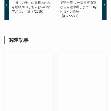
『推しの子』の黒川あかね
で完全堕ち 〜温泉更衣室
を睡眠NTRしちゃおww by
から自宅中出しまで〜 by
アポロン【d_772335】
ヒロイン物語
【d_772271】
関連記事