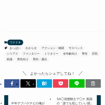
ワクドキ
おっぱい
わからせ
アクション・格闘
サスペンス
シリアス
ファンタジー
ミリタリー
全年齢向け
専売
巨乳
戦場
男性向け
野外・露出
よかったらシェアしてね！
SA◯清楚騎士ア◯ナ 異国
中年デブハゲチビの俺が
の「誰でも犯していい国」